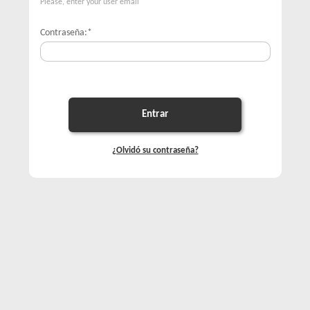
Please, enter your user email
Contraseña:
*
Entrar
¿Olvidó su contraseña?