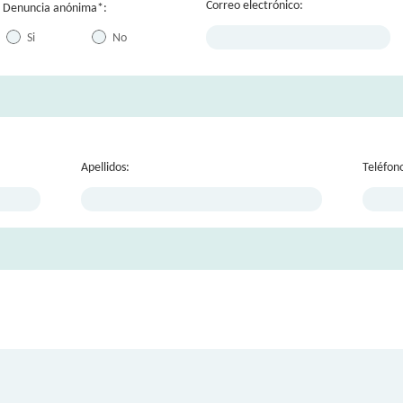
Correo electrónico:
Denuncia anónima*:
Si
No
Apellidos:
Teléfon